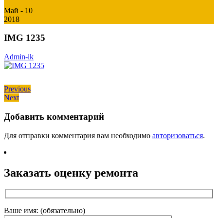
Май - 10
2018
IMG 1235
Admin-ik
Навигация
Previous
Previous
Next
post:
Next
по
post:
записям
Добавить комментарий
Для отправки комментария вам необходимо
авторизоваться
.
Заказать оценку ремонта
Ваше имя: (обязательно)