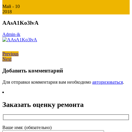
Май - 10
2018
AAsA1Ko3lvA
Admin-ik
Навигация
Previous
Previous
Next
post:
Next
по
post:
записям
Добавить комментарий
Для отправки комментария вам необходимо
авторизоваться
.
Заказать оценку ремонта
Ваше имя: (обязательно)