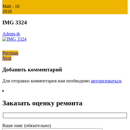
Май - 10
2018
IMG 3324
Admin-ik
Навигация
Previous
Previous
Next
post:
Next
по
post:
записям
Добавить комментарий
Для отправки комментария вам необходимо
авторизоваться
.
Заказать оценку ремонта
Ваше имя: (обязательно)