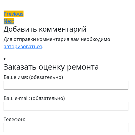
Навигация
Previous
Previous
Next
post:
Next
по
Добавить комментарий
post:
записям
Для отправки комментария вам необходимо
авторизоваться
.
Заказать оценку ремонта
Ваше имя: (обязательно)
Ваш e-mail: (обязательно)
Телефон: