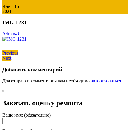
Янв - 16
2021
IMG 1231
Admin-ik
Навигация
Previous
Previous
Next
post:
Next
по
post:
записям
Добавить комментарий
Для отправки комментария вам необходимо
авторизоваться
.
Заказать оценку ремонта
Ваше имя: (обязательно)