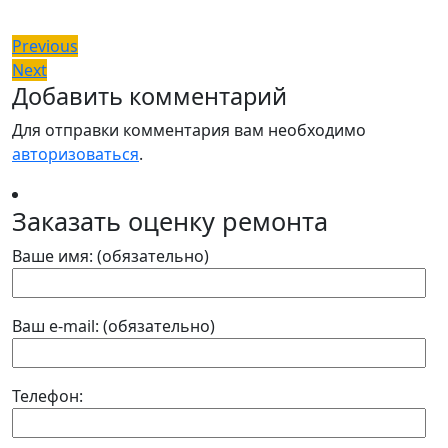
Навигация
Previous
Previous
Next
post:
Next
по
Добавить комментарий
post:
записям
Для отправки комментария вам необходимо
авторизоваться
.
Заказать оценку ремонта
Ваше имя: (обязательно)
Ваш e-mail: (обязательно)
Телефон: