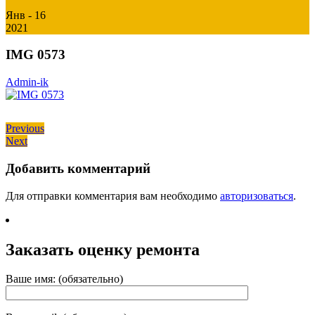
Янв - 16
2021
IMG 0573
Admin-ik
Навигация
Previous
Previous
Next
post:
Next
по
post:
записям
Добавить комментарий
Для отправки комментария вам необходимо
авторизоваться
.
Заказать оценку ремонта
Ваше имя: (обязательно)