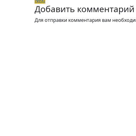
Next
по
Добавить комментарий
post:
записям
Для отправки комментария вам необход