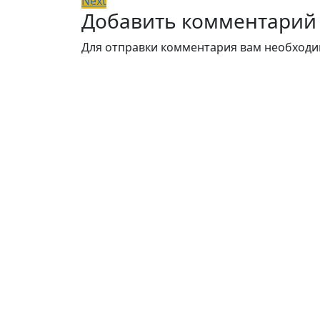
Next
по
Добавить комментарий
post:
записям
Для отправки комментария вам необход