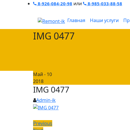
или
8-926-084-20-98
8-985-033-88-58
Главная
Наши услуги
Пр
IMG 0477
Май - 10
2018
IMG 0477
Admin-ik
Навигация
Previous
Previous
Next
post: