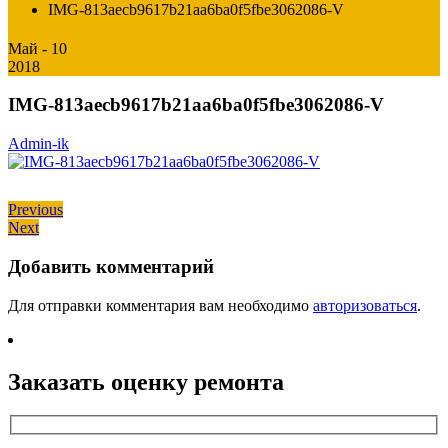
IMG-813aecb9617b21aa6ba0f5fbe3062086-V
Май - 10
2018
IMG-813aecb9617b21aa6ba0f5fbe3062086-V
Admin-ik
Навигация
Previous
Previous
Next
post:
Next
по
post:
записям
Добавить комментарий
Для отправки комментария вам необходимо
авторизоваться
.
Заказать оценку ремонта