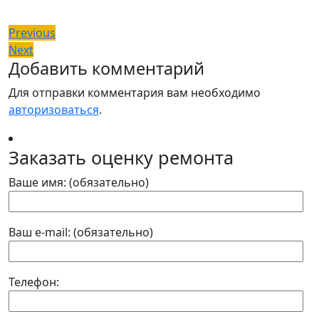
Навигация
Previous
Previous
Next
post:
Next
по
Добавить комментарий
post:
записям
Для отправки комментария вам необходимо
авторизоваться
.
Заказать оценку ремонта
Ваше имя: (обязательно)
Ваш e-mail: (обязательно)
Телефон: